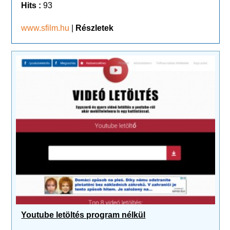
Hits :
93
www.sfilm.hu
|
Részletek
Youtube letöltés program nélkül