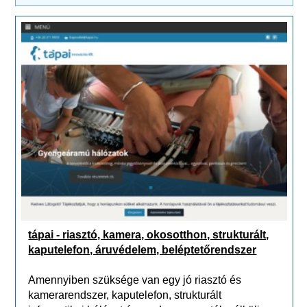
tápai - riasztó, kamera, okosotthon, strukturált,
kaputelefon, áruvédelem, beléptetőrendszer
Amennyiben szüksége van egy jó riasztó és
kamerarendszer, kaputelefon, strukturált