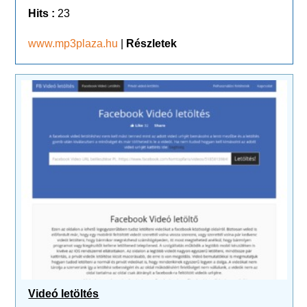
Hits :
23
www.mp3plaza.hu
|
Részletek
Videó letöltés