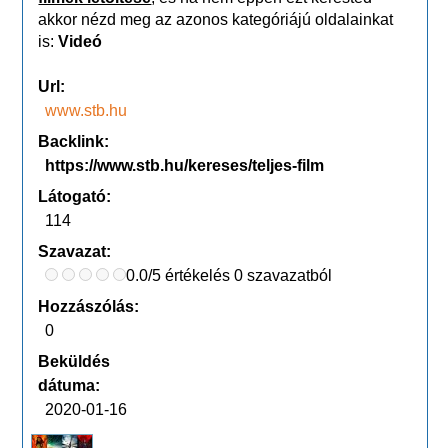
akkor nézd meg az azonos kategóriájú oldalainkat
is:
Videó
Url:
www.stb.hu
Backlink:
https://www.stb.hu/kereses/teljes-film
Látogató:
114
Szavazat:
0.0/5 értékelés 0 szavazatból
Hozzászólás:
0
Beküldés
dátuma:
2020-01-16