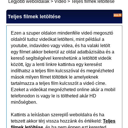
Legjobb weboldalak
>
Videó
>
Teljes filmek letöltése
Teljes filmek letöltése
Ezen a szuper oldalon mindenféle videó megosztó
oldalról tudsz videókat letölteni, mint például a
youtube, indavideo vagy videa, és ha valaki letölt
egy filmet akkor bekerül az oldal adatbázisába és a
kereső segítségével kereshetünk a letöltött videók
között, így a lenti linkre kattintva egy keresést
indíthatsz a teljes film kulcsszóval és megnézheted
mások milyen filmet töltöttek le amelyeknek
tartalmazza a teljes film kulcsszót a videó címe.
Ezeket a videókat megnézheted online akár a mobil
telefonodon is vagy le is töltheted akár HD
minőségben.
Kattints a leírásban szereplő weboldalra és ha
tetszett akkor térj vissza hozzánk és értékeld:
Teljes
filmek letöltése
, és ha nem éppen ezt kerested