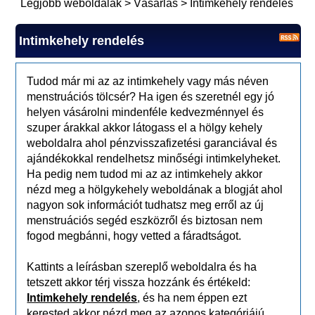
Legjobb weboldalak
>
Vásárlás
>
Intimkehely rendelés
Intimkehely rendelés
Tudod már mi az az intimkehely vagy más néven
menstruációs tölcsér? Ha igen és szeretnél egy jó
helyen vásárolni mindenféle kedvezménnyel és
szuper árakkal akkor látogass el a hölgy kehely
weboldalra ahol pénzvisszafizetési garanciával és
ajándékokkal rendelhetsz minőségi intimkelyheket.
Ha pedig nem tudod mi az az intimkehely akkor
nézd meg a hölgykehely weboldának a blogját ahol
nagyon sok információt tudhatsz meg erről az új
menstruációs segéd eszközről és biztosan nem
fogod megbánni, hogy vetted a fáradtságot.
Kattints a leírásban szereplő weboldalra és ha
tetszett akkor térj vissza hozzánk és értékeld:
Intimkehely rendelés
, és ha nem éppen ezt
kerested akkor nézd meg az azonos kategóriájú