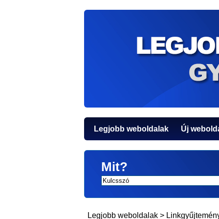
Legjobb weboldalak
Új webold
Mit?
Legjobb weboldalak
>
Linkgyűjtemén