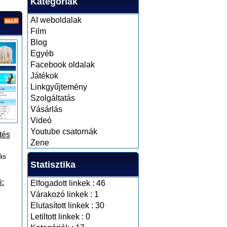
Kategóriák
AI weboldalak
Film
Blog
Egyéb
Facebook oldalak
Játékok
Linkgyűjtemény
Szolgáltatás
Vásárlás
Videó
Youtube csatornák
tés
Zene
ás
Statisztika
i:
Elfogadott linkek : 46
Várakozó linkek : 1
Elutasított linkek : 30
Letiltott linkek : 0