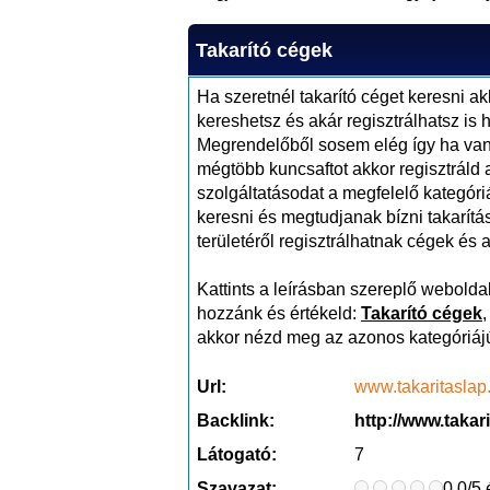
Takarító cégek
Ha szeretnél takarító céget keresni ak
kereshetsz és akár regisztrálhatsz is h
Megrendelőből sosem elég így ha van
mégtöbb kuncsaftot akkor regisztráld
szolgáltatásodat a megfelelő kategóri
keresni és megtudjanak bízni takarít
területéről regisztrálhatnak cégek és a
Kattints a leírásban szereplő weboldalr
hozzánk és értékeld:
Takarító cégek
akkor nézd meg az azonos kategóriájú
Url:
www.takaritaslap
Backlink:
http://www.takar
Látogató:
7
Szavazat:
0.0/5 