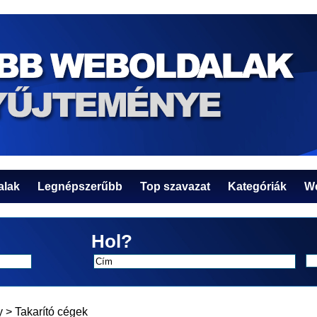
alak
Legnépszerűbb
Top szavazat
Kategóriák
We
Hol?
y
>
Takarító cégek