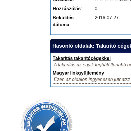
Hozzászólás:
0
Beküldés
2016-07-27
dátuma:
Hasonló oldalak: Takarító cége
Takarítás takarítócégekkel
A takarítás az egyik leghálátlanabb h
Magyar linkgyűjtemény
Ezen az oldalon ingyenesen juthatsz 