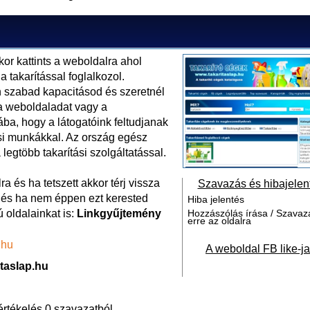
kor kattints a weboldalra ahol
a takarítással foglalkozol.
 szabad kapacitásod és szeretnél
 a weboldaladat vagy a
ába, hogy a látogatóink feltudjanak
ási munkákkal. Az ország egész
 legtöbb takarítási szolgáltatással.
a és ha tetszett akkor térj vissza
Szavazás és hibajelen
, és ha nem éppen ezt kerested
Hiba jelentés
 oldalainkat is:
Linkgyűjtemény
Hozzászólás írása / Szavaz
erre az oldalra
.hu
A weboldal FB like-ja
itaslap.hu
értékelés 0 szavazatból